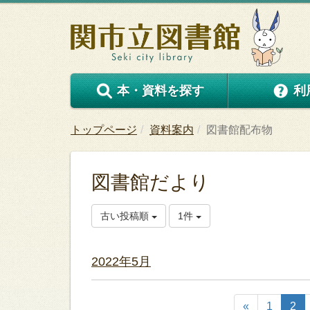
本・資料を探す
利
トップページ
資料案内
図書館配布物
図書館だより
古い投稿順
1件
2022年5月
«
1
2