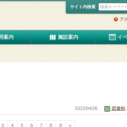
サイト内検索
ア
用案内
施設案内
イ
2022/04/26
図書館職員B
3
4
5
6
7
8
9
»