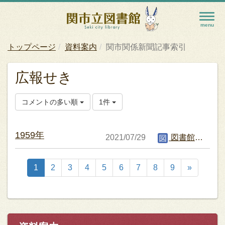
トップページ
資料案内
関市関係新聞記事索引
広報せき
コメントの多い順
1件
1959年
2021/07/29
図書館編集者
1
2
3
4
5
6
7
8
9
»