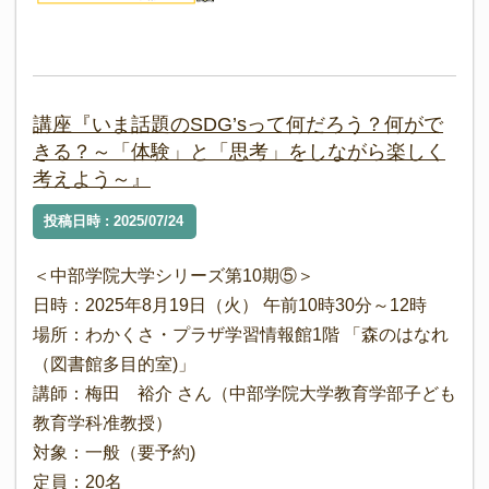
講座『いま話題のSDG’sって何だろう？何がで
きる？～「体験」と「思考」をしながら楽しく
考えよう～』
投稿日時 : 2025/07/24
＜中部学院大学シリーズ第10期⑤＞
日時：2025年8月19日（火） 午前10時30分～12時
場所：わかくさ・プラザ学習情報館1階 「森のはなれ
（図書館多目的室)」
講師：梅田 裕介 さん（中部学院大学教育学部子ども
教育学科准教授）
対象：一般（要予約)
定員：20名