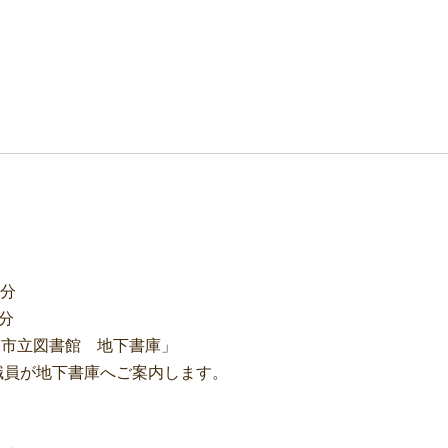
0分
30分
関市立図書館 地下書庫」
が地下書庫へご案内します。