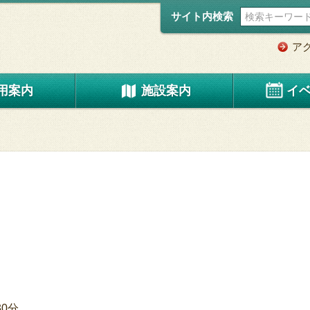
サイト内検索
ア
用案内
施設案内
イ
30分