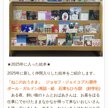
★2025年に入った絵本★
2025年に新しく仲間入りした絵本をご紹介します。
「ねこのおうさま」 ジョセフ・ジェイコブス/原作
ポール・ガルドン/再話・絵 石津ちひろ/訳 (好学社)
ある夜、飼い猫のトムとおばあさんは、お墓をほる
仕事にでかけたままなかなか帰って来ないおじいさん