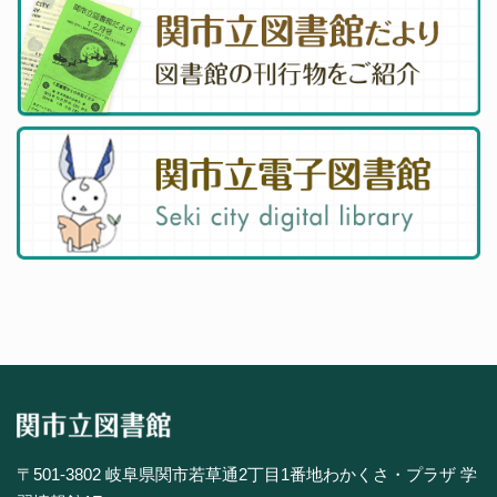
〒501-3802 岐阜県関市若草通2丁目1番地わかくさ・プラザ 学