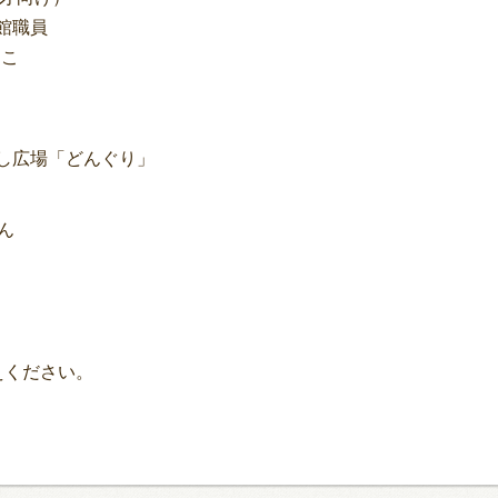
職員
こ
なし広場「どんぐり」
ん
えください。