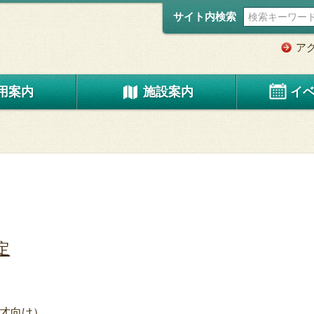
サイト内検索
ア
用案内
施設案内
イ
定
2才向け）