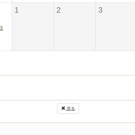
1
2
3
日
戻る