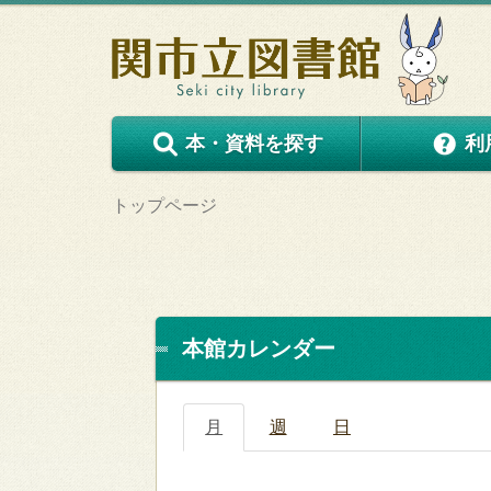
本・資料を探す
利
トップページ
本館カレンダー
月
週
日