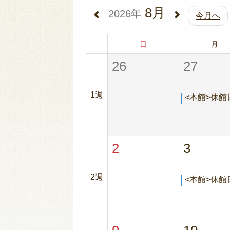
8月
2026年
今月へ
日
月
26
27
1週
<本館>休館
2
3
2週
<本館>休館