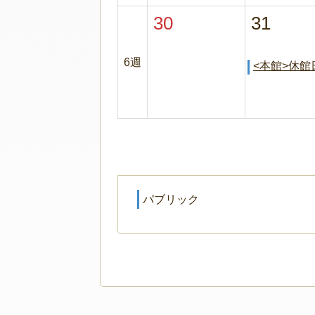
30
31
6週
<本館>休館
パブリック