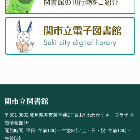
〒501-3802 岐阜県関市若草通2丁目1番地わかくさ・プラザ 学
習情報館1F
開館時間: 平日: 午前10時～午後8時 / 土・日・祝: 午前10時～
午後5時