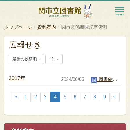
トップページ
資料案内
関市関係新聞記事索引
広報せき
最新の投稿順
1件
2017年
2024/06/06
図書館編集者
«
1
2
3
4
5
6
7
8
9
»