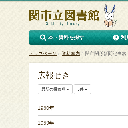
本・資料を探す
利
トップページ
資料案内
関市関係新聞記事索
広報せき
最新の投稿順
5件
1960年
1959年