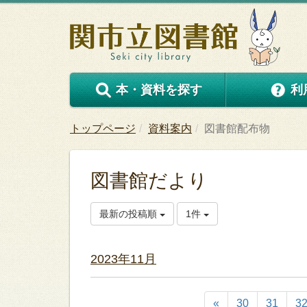
本・資料を探す
利
トップページ
資料案内
図書館配布物
図書館だより
最新の投稿順
1件
2023年11月
«
30
31
3