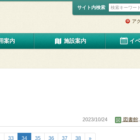
サイト内検索
ア
用案内
施設案内
イ
2023/10/24
図書館職員B
2
33
34
35
36
37
38
»