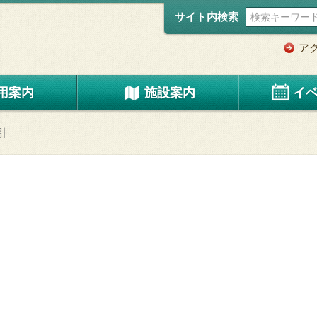
サイト内検索
ア
用案内
施設案内
イ
引