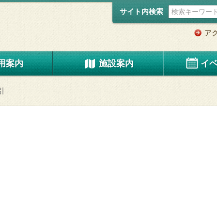
サイト内検索
ア
用案内
施設案内
イ
引