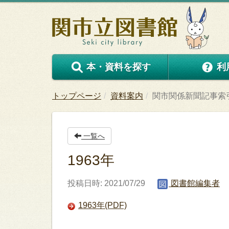
本・資料を探す
利
トップページ
資料案内
関市関係新聞記事索
一覧へ
1963年
投稿日時: 2021/07/29
図書館編集者
1963年(PDF)