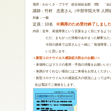
場所：わかくさ・プラザ 総合福祉会館 3階 「会議
講師：竹村 忠憲さん（中部学院大学 人
対象：一般
定員：10名
※満席のため受付終了しまし
内容：
近年、発達障害という言葉をよく目にするよ
ただ、まちがった情報やあやまった解釈もたま
今回の講座では皆さんと一緒に「発達障害」に
いと思います。
＜新型コロナウイルス感染拡大防止のお願い＞
・来場時にはマスクの着用・手指の消毒をお願いいた
・体調がすぐれない場合にはご来場をお控えください
・新型コロナウイルスの感染拡大の状況によっては中
合は電話でご連絡をします。