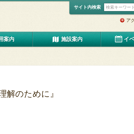
サイト内検索
ア
用案内
施設案内
イ
理解のために』