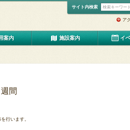
サイト内検索
ア
用案内
施設案内
イ
ア週間
布を行います。