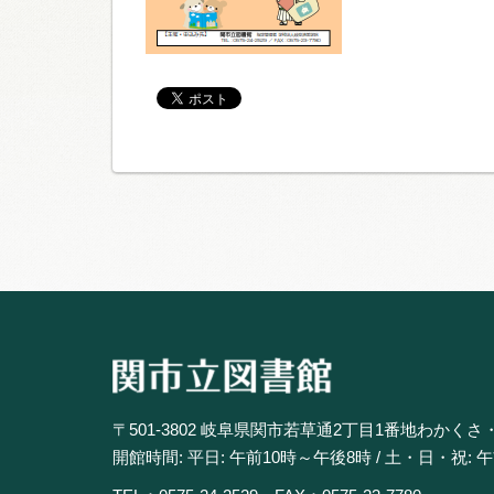
〒501-3802 岐阜県関市若草通2丁目1番地わかくさ
開館時間: 平日: 午前10時～午後8時 / 土・日・祝: 