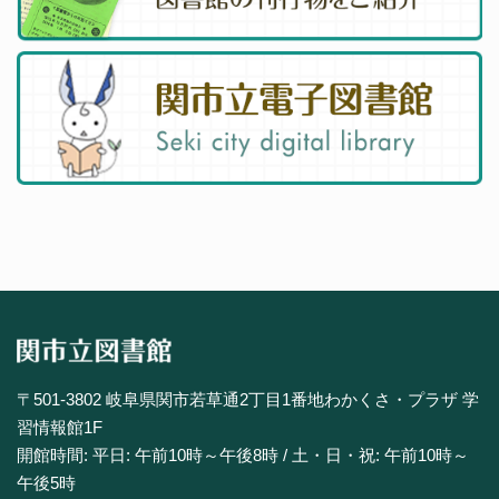
〒501-3802 岐阜県関市若草通2丁目1番地わかくさ・プラザ 学
習情報館1F
開館時間: 平日: 午前10時～午後8時 / 土・日・祝: 午前10時～
午後5時