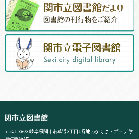
〒501-3802 岐阜県関市若草通2丁目1番地わかくさ・プラザ 学