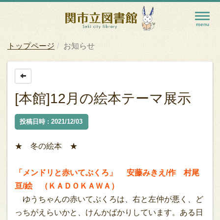
トップページ
お知らせ
[本館]12月の絵本テーマ展示
投稿日時 : 2021/12/03
★ 冬の絵本 ★
「メンドリと赤いてぶくろ」 安藤みきえ/作 村尾
亘/絵 （ＫＡＤＯＫＡＷＡ）
ゆうちゃんの赤いてぶくろは、右と左仲が悪く、ど
っちがえらいかと、けんかばかりしています。ある日