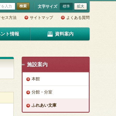
検索
文字サイズ
標準
拡大
クセス方法
サイトマップ
よくある質問
ベント情報
資料案内
施設案内
本館
分館・分室
ふれあい文庫