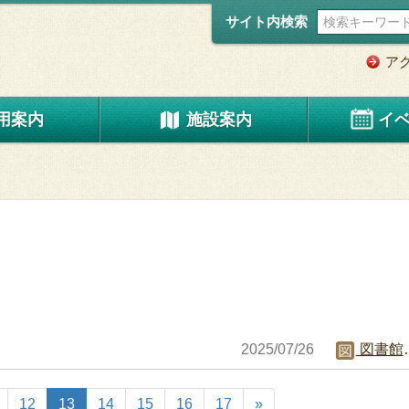
サイト内検索
ア
用案内
施設案内
イ
2025/07/26
図書館職員C
12
13
14
15
16
17
»