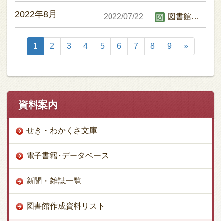
2022年8月
2022/07/22
図書館職員B
1
2
3
4
5
6
7
8
9
»
資料案内
せき・わかくさ文庫
電子書籍･データベース
新聞・雑誌一覧
図書館作成資料リスト