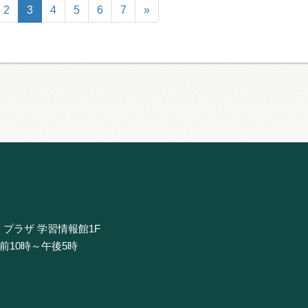
2
3
4
5
6
7
»
・プラザ 学習情報館1F
午前10時～午後5時