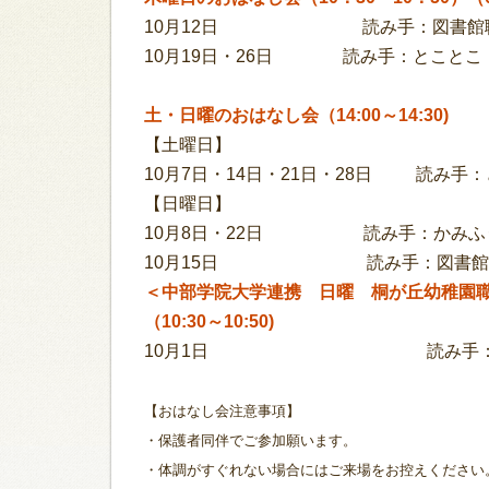
10月12日 読み手：図書館
10
月19日
・26日
読み手：とことこ
土・日曜のおはなし会（14:00～14:30)
【土曜日】
10
月7日・14日・21日・28日 読み手
【日曜日】
10
月8日・22日 読み手：かみふ
10
月15日 読み手：図書館
＜中部学院大学連携 日曜 桐が丘幼稚園
（10:30～10:50)
10
月1日 読み手：桐が丘
【おはなし会注意事項】
・保護者同伴でご参加願います。
・体調がすぐれない場合にはご来場をお控えください