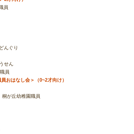
職員
：どんぐり
うせん
職員
職員お
はなし会
＞（0~2才向け）
幼稚園職員
。