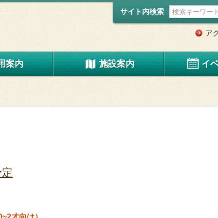
サイト内検索
ア
用案内
施設案内
イ
予定
0~2才向け）