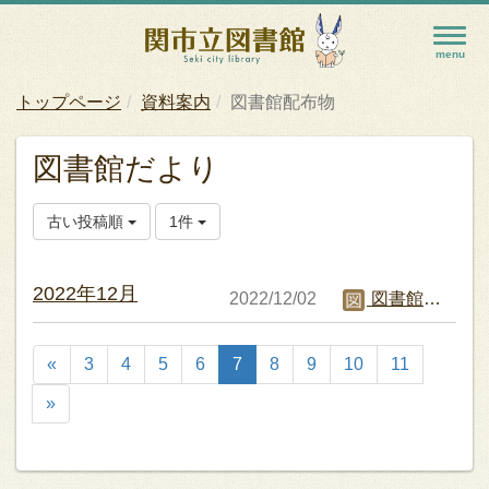
トップページ
資料案内
図書館配布物
図書館だより
古い投稿順
1件
2022年12月
2022/12/02
図書館職員C
«
3
4
5
6
7
8
9
10
11
»