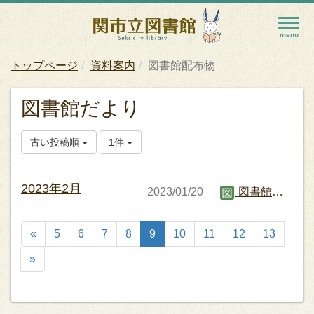
トップページ
資料案内
図書館配布物
図書館だより
古い投稿順
1件
2023年2月
2023/01/20
図書館職員B
«
5
6
7
8
9
10
11
12
13
»