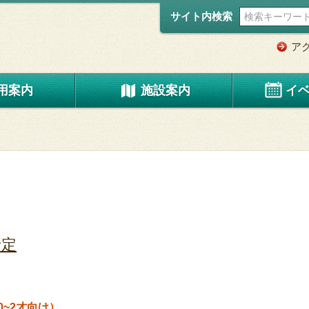
サイト内検索
ア
用案内
施設案内
イ
予定
0~2才向け）