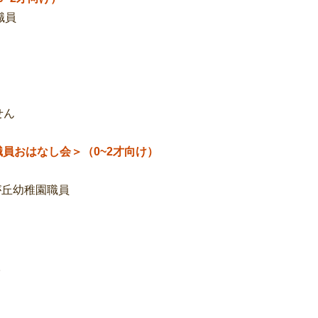
職員
せん
職員お
はなし会
＞（0~2才向け）
幼稚園職員
。