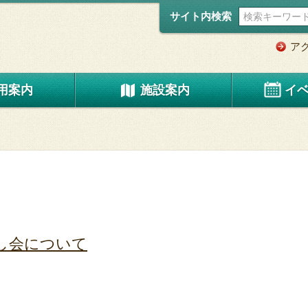
サイト内検索
ア
用案内
施設案内
イ
なし会について