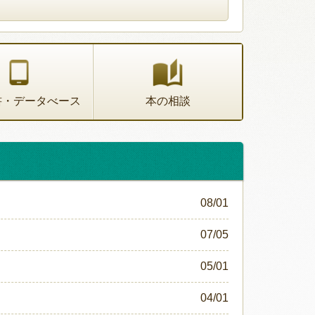
書・データべース
本の相談
08/01
07/05
05/01
04/01