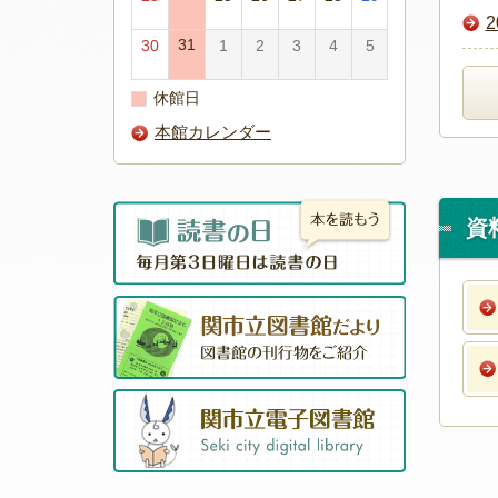
31
30
1
2
3
4
5
休館日
本館カレンダー
資