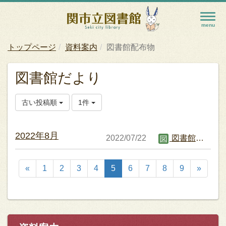
トップページ
資料案内
図書館配布物
図書館だより
古い投稿順
1件
2022年8月
2022/07/22
図書館職員B
«
1
2
3
4
5
6
7
8
9
»