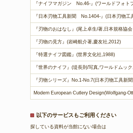
『ナイフマガジン No.46-』(ワールドフォトプレ
『日本刃物工具新聞 No.1404-』(日本刃物工具新
『刃物のおはなし』(尾上卓生/著,日本規格協会，
『刃物の見方』(岩崎航介著,慶友社,2012)
『特選ナイフ図鑑』(世界文化社,1988)
『世界のナイフ』(堤長則/写真,ワールドムック,1
『刃物シリーズ』No.1-No.7(日本刃物工具新聞社，
Modern European Cutlery Design(Wolfgang-O
以下のサービスもご利用ください
探している資料が当館にない場合は