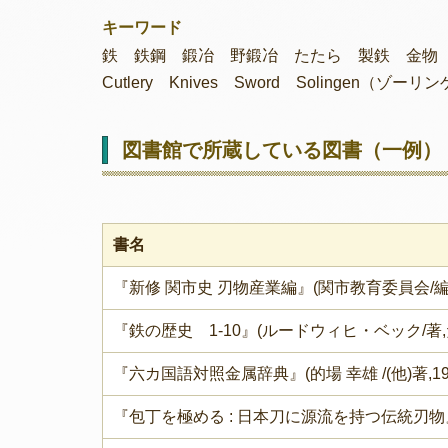
キーワード
鉄 鉄鋼 鍛冶 野鍛冶 たたら 製鉄 金物
Cutlery Knives Sword Solingen（
図書館で所蔵している図書（一例）
書名
『新修 関市史 刃物産業編』(関市教育委員会/編,関
『鉄の歴史 1-10』(ルードウィヒ・ベック/著,た
『六カ国語対照金属辞典』(的場 幸雄 /(他)著,19
『包丁を極める : 日本刀に源流を持つ伝統刃物』