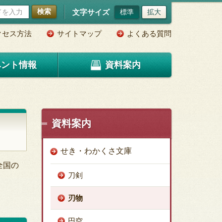
検索
文字サイズ
標準
拡大
クセス方法
サイトマップ
よくある質問
ベント情報
資料案内
資料案内
せき・わかくさ文庫
全国の
刀剣
刃物
円空