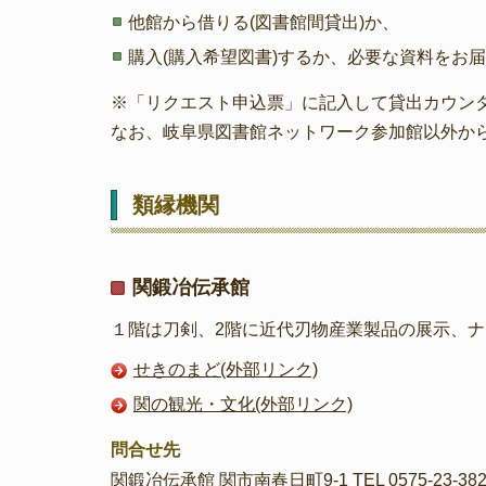
他館から借りる(図書館間貸出)か、
購入(購入希望図書)するか、必要な資料をお
※「リクエスト申込票」に記入して貸出カウン
なお、岐阜県図書館ネットワーク参加館以外か
類縁機関
関鍛冶伝承館
１階は刀剣、2階に近代刃物産業製品の展示、
せきのまど(外部リンク)
関の観光・文化(外部リンク)
問合せ先
関鍛冶伝承館 関市南春日町9-1 TEL 0575-23-382