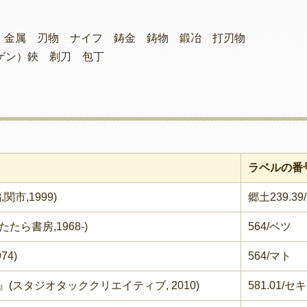
 金属 刃物 ナイフ 鋳金 鋳物 鍛冶 打刃物
ゾーリンゲン）鋏 剃刀 包丁
ラベルの番
市,1999)
郷土239.39
たら書房,1968-)
564/ベツ
74)
564/マト
(スタジオタッククリエイティブ, 2010)
581.01/セキ