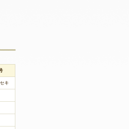
号
/セキ