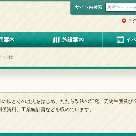
サイト内検索
ア
用案内
施設案内
イ
刃物
料の鉄とその歴史をはじめ、たたら製法の研究、刃物生産及び
関係資料、工業統計書などを収めています。