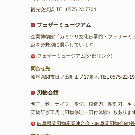
観光交流課 TEL 0575-23-7704
フェザーミュージアム
企業博物館「カミソリ文化伝承館・フェザーミュ
点を分野別に展示しています。
フェザーミュージアム(外部リンク)
問合せ先
岐阜県関市日ノ出町１ノ17番地 TEL 0575-22-19
刃物会館
包丁、鋏、ナイフ、爪切、模造刀、彫刻刀、キッ
刃物研ぎ工房（刃物修理・刃付体験）もありま
岐阜県関刃物産業連合会・岐阜関刃物会館(外