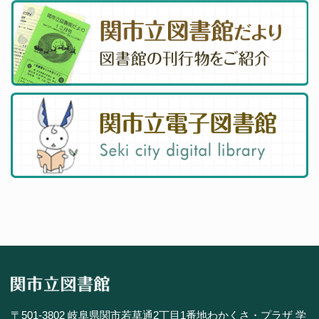
〒501-3802 岐阜県関市若草通2丁目1番地わかくさ・プラザ 学