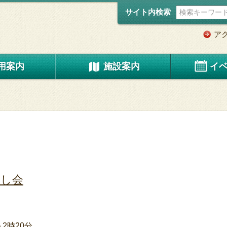
サイト内検索
ア
用案内
施設案内
イ
なし会
2時20分