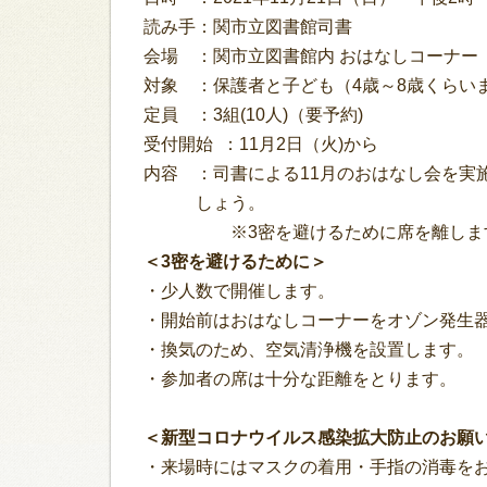
読み手：関市立図書館司書
会場 ：関市立図書館内 おはなしコーナー
対象 ：保護者と子ども（4歳～8歳くらいま
定員 ：3組(10人)（要予約)
受付開始 ：11月2日（火)から
内容 ：司書による11月のおはなし会を実
しょう。
※3密を避けるために席を離します。
＜3密を避けるために＞
・少人数で開催します。
・開始前はおはなしコーナーをオゾン発生
・換気のため、空気清浄機を設置します。
・参加者の席は十分な距離をとります。
＜新型コロナウイルス感染拡大防止のお願
・来場時にはマスクの着用・手指の消毒を