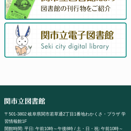
〒501-3802 岐阜県関市若草通2丁目1番地わかくさ・プラザ 学
習情報館1F
開館時間: 平日: 午前10時～午後8時 / 土・日・祝: 午前10時～