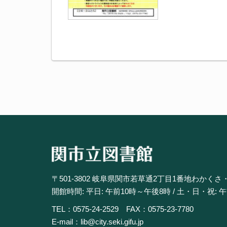
〒501-3802 岐阜県関市若草通2丁目1番地わかくさ
開館時間: 平日: 午前10時～午後8時 / 土・日・祝: 
TEL：0575-24-2529 FAX：0575-23-7780
E-mail：lib@city.seki.gifu.jp