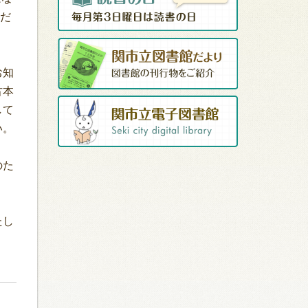
ただ
お知
古本
して
い。
のた
たし