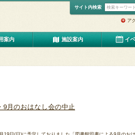
サイト内検索
ア
用案内
施設案内
イ
・9月のおはなし会の中止
19日(日)に予定しておりました「図書館司書による9月のお