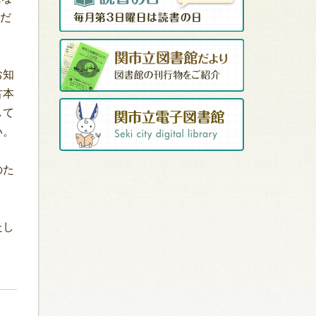
ただ
お知
古本
して
い。
のた
たし