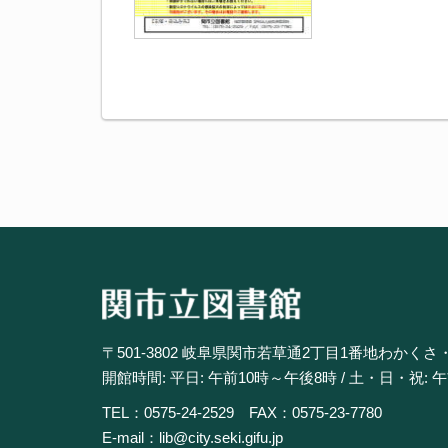
〒501-3802 岐阜県関市若草通2丁目1番地わかくさ
開館時間: 平日: 午前10時～午後8時 / 土・日・祝: 
TEL：0575-24-2529 FAX：0575-23-7780
E-mail：lib@city.seki.gifu.jp