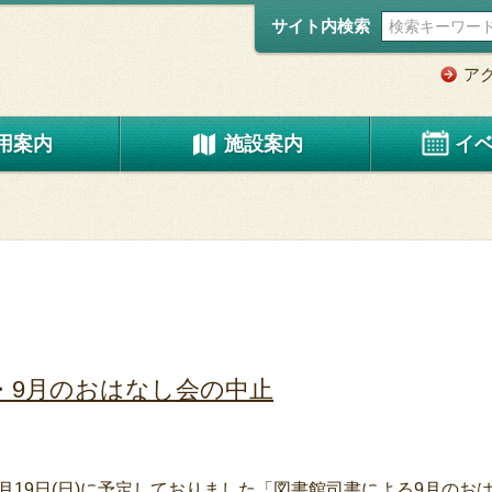
サイト内検索
ア
用案内
施設案内
イ
・9月のおはなし会の中止
19日(日)に予定しておりました「図書館司書による9月のお