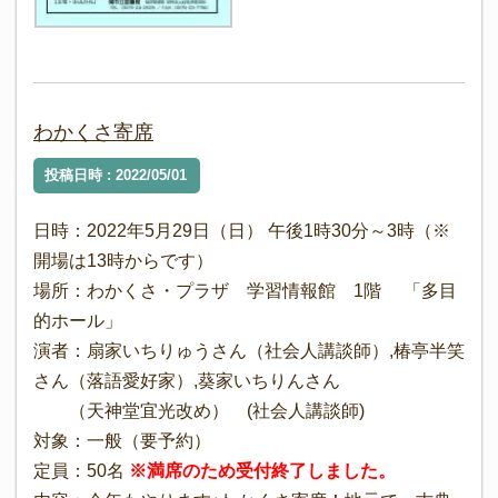
わかくさ寄席
投稿日時 : 2022/05/01
日時：2022年5月29日（日） 午後1時30分～3時（※
開場は13時からです）
場所：わかくさ・プラザ 学習情報館 1階 「多目
的ホール」
演者：扇家いちりゅうさん（社会人講談師）,椿亭半笑
さん（落語愛好家）,葵家いちりんさん
（天神堂宜光改め） (社会人講談師)
対象：一般（要予約）
定員：50名
※満席のため受付終了しました。