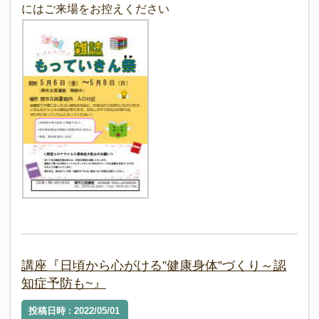
にはご来場をお控えください
講座『日頃から心がける”健康身体”づくり～認
知症予防も~』
投稿日時 : 2022/05/01