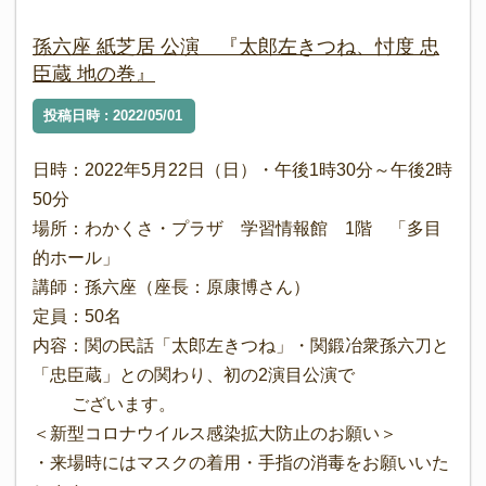
孫六座 紙芝居 公演 『太郎左きつね、忖度 忠
臣蔵 地の巻』
投稿日時 : 2022/05/01
日時：2022年5月22日（日）・午後1時30分～午後2時
50分
場所：わかくさ・プラザ 学習情報館 1階 「多目
的ホール」
講師：孫六座（座長：原康博さん）
定員：50名
内容：関の民話「太郎左きつね」・関鍛冶衆孫六刀と
「忠臣蔵」との関わり、初の2演目公演で
ございます。
＜新型コロナウイルス感染拡大防止のお願い＞
・来場時にはマスクの着用・手指の消毒をお願いいた