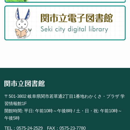
〒501-3802 岐阜県関市若草通2丁目1番地わかくさ・プラザ 学
習情報館1F
開館時間: 平日: 午前10時～午後8時 / 土・日・祝: 午前10時～
午後5時
TEL：0575-24-2529 FAX：0575-23-7780