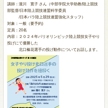
講師：瀧川 寛子 さん（中部学院大学助教/陸上競技
部監督/日本陸上競技連盟科学委員
/日本パラ陸上競技連盟強化スタッフ）
対象：一般（要予約)
定員：20名
内容：２０２４年パリオリンピック陸上競技女子やり
投げにて優勝した
北口榛花選手の投げ動作についてお話します。