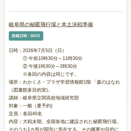
岐阜県の秘匿飛行場と本土決戦準備
投稿日時 : 06/03
日時：2026年7月5日（日）
① 午前10時30分～11時30分
② 午後1時30分～2時30分
※各回の内容は同じです。
場所：わかくさ・プラザ学習情報館1階 「森のはなれ
（図書館多目的室)」
講師：岐阜県立関高校地域研究部
対象：一般（要予約)
定員：各回40名
内容：大戦末期、全国各地に建設された秘匿飛行場。
そのうち1カ所が関市に所在する。その概要や目的に