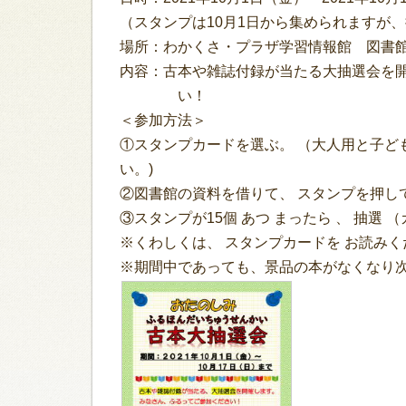
（スタンプは10月1日から集められますが、
場所：わかくさ・プラザ学習情報館 図書
内容：古本や雑誌付録が当たる大抽選会を開
い！
＜参加方法＞
①スタンプカードを選ぶ。 （大人用と子ど
い。)
②図書館の資料を借りて、 スタンプを押し
③スタンプが15個 あつ まったら 、 抽選 
※くわしくは、 スタンプカードを お読み
※期間中であっても、景品の本がなくなり