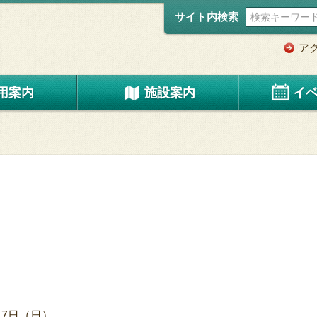
サイト内検索
ア
用案内
施設案内
イ
月17日（日）