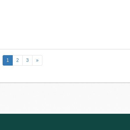
1
2
3
»