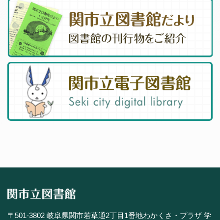
〒501-3802 岐阜県関市若草通2丁目1番地わかくさ・プラザ 学