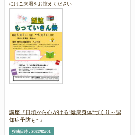
にはご来場をお控えください
講座『日頃から心がける”健康身体”づくり～認
知症予防も~』
投稿日時 : 2022/05/01