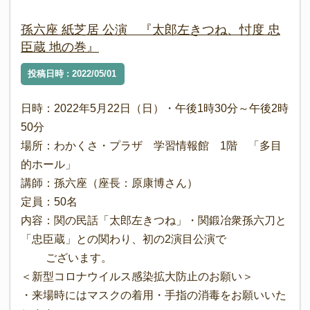
孫六座 紙芝居 公演 『太郎左きつね、忖度 忠
臣蔵 地の巻』
投稿日時 : 2022/05/01
日時：2022年5月22日（日）・午後1時30分～午後2時
50分
場所：わかくさ・プラザ 学習情報館 1階 「多目
的ホール」
講師：孫六座（座長：原康博さん）
定員：50名
内容：関の民話「太郎左きつね」・関鍛冶衆孫六刀と
「忠臣蔵」との関わり、初の2演目公演で
ございます。
＜新型コロナウイルス感染拡大防止のお願い＞
・来場時にはマスクの着用・手指の消毒をお願いいた