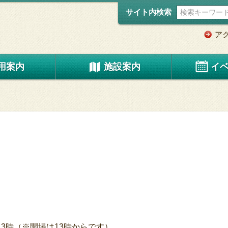
サイト内検索
ア
用案内
施設案内
イ
分～3時（※開場は13時からです）