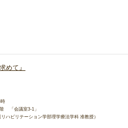
求めて』
3時
階 「会議室3-1」
リハビリテーション学部理学療法学科 准教授）