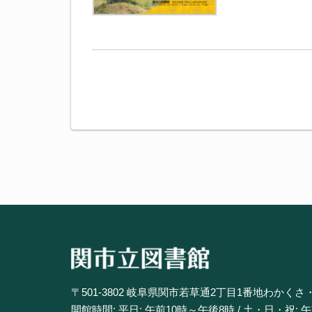
〒501-3802 岐阜県関市若草通2丁目1番地わかくさ
開館時間: 平日: 午前10時～午後8時 / 土・日・祝: 