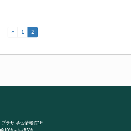
«
1
2
・プラザ 学習情報館1F
午前10時～午後5時