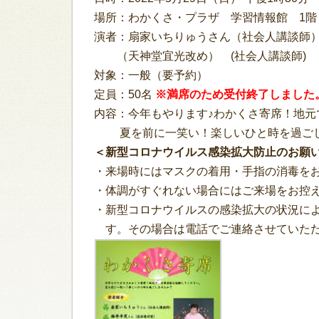
場所：わかくさ・プラザ 学習情報館 1
演者：扇家いちりゅうさん（社会人講談師）
（天神堂宜光改め） (社会人講談師)
対象：一般（要予約）
定員：50名
※満席のため受付終了しました
内容：今年もやります♪わかくさ寄席！地元
夏を前に一笑い！楽しいひと時を過ご
＜新型コロナウイルス感染拡大防止のお願
・来場時にはマスクの着用・手指の消毒を
・体調がすぐれない場合にはご来場をお控
・新型コロナウイルスの感染拡大の状況
す。その場合は電話でご連絡させていた