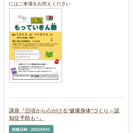
にはご来場をお控えください
講座『日頃から心がける”健康身体”づくり～認
知症予防も~』
投稿日時 : 2022/05/01