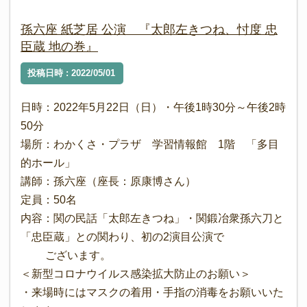
孫六座 紙芝居 公演 『太郎左きつね、忖度 忠
臣蔵 地の巻』
投稿日時 : 2022/05/01
日時：2022年5月22日（日）・午後1時30分～午後2時
50分
場所：わかくさ・プラザ 学習情報館 1階 「多目
的ホール」
講師：孫六座（座長：原康博さん）
定員：50名
内容：関の民話「太郎左きつね」・関鍛冶衆孫六刀と
「忠臣蔵」との関わり、初の2演目公演で
ございます。
＜新型コロナウイルス感染拡大防止のお願い＞
・来場時にはマスクの着用・手指の消毒をお願いいた