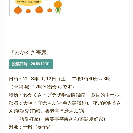
『わかくさ寄席』
投稿日時 : 2018/12/01
日時：2018年1月12日（土） 午後1時30分～3時
（※開場は12時30分からです）
場所：わかくさ・プラザ学習情報館 「多目的ホール」
演者：天神堂宜光さん(社会人講談師)、花乃家金葉さ
ん(落語愛好家)、養老亭滝麿さん(落
語愛好家)、吉笑亭笑吉さん(落語愛好家)
対象：一般（要予約）