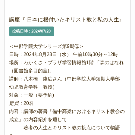
講座『 日本に根付いたキリスト教と私の人生』
投稿日時 : 2024/07/20
＜中部学院大学シリーズ第9期⑤＞
日時：2024年8月28日（水） 午前10時30分～12時
場所：わかくさ・プラザ学習情報館1階 「森のはなれ
（図書館多目的室)」
講師：八木橋 康広さん（中部学院大学短期大学部
幼児教育学科 教授）
対象：一般（要予約)
定員：
20名
内容：講師の著書「備中高梁におけるキリスト教会の
成立」の内容紹介を通して
著者の人生とキリスト教の接点について物語