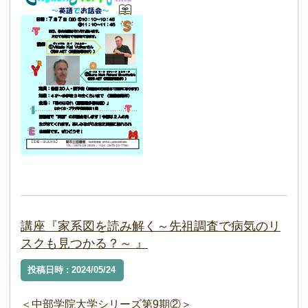
講座『家系図を読み解く～先祖調査で病気のリ
スクも見つかる？～ 』
投稿日時 : 2024/05/24
＜中部学院大学シリーズ第9期②＞