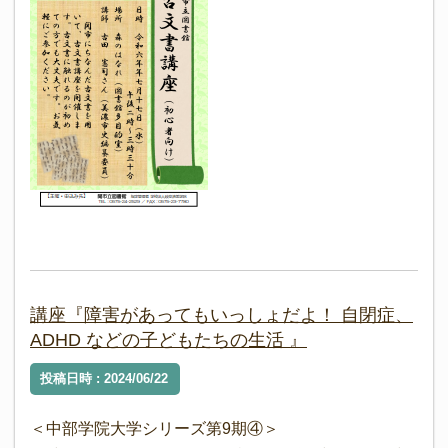
講座『障害があってもいっしょだよ！ 自閉症、
ADHD などの子どもたちの生活 』
投稿日時 : 2024/06/22
＜中部学院大学シリーズ第9期④＞