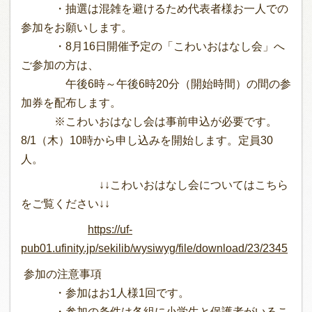
・抽選は混雑を避けるため代表者様お一人での
参加をお願いします。
・8月16日開催予定の「こわいおはなし会」へ
ご参加の方は、
午後6時～午後6時20分（開始時間）の間の参
加券を配布します。
※こわいおはなし会は事前申込が必要です。
8/1（木）10時から申し込みを開始します。定員30
人。
↓↓こわいおはなし会についてはこちら
をご覧ください↓↓
https://uf-
pub01.ufinity.jp/sekilib/wysiwyg/file/download/23/2345
参加の注意事項
・参加はお1人様1回です。
・参加の条件は各組に小学生と保護者がいるこ