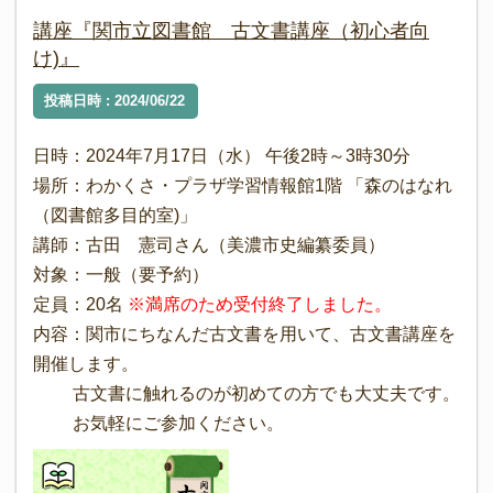
講座『関市立図書館 古文書講座（初心者向
け)』
投稿日時 : 2024/06/22
日時：2024年7月17日（水） 午後2時～3時30分
場所：わかくさ・プラザ学習情報館1階 「森のはなれ
（図書館多目的室)」
講師：古田 憲司さん（美濃市史編纂委員）
対象：一般（要予約）
定員：20名
※満席のため受付終了しました。
内容：関市にちなんだ古文書を用いて、古文書講座を
開催します。
古文書に触れるのが初めての方でも大丈夫です。
お気軽にご参加ください。