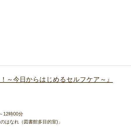
う！～今日からはじめるセルフケア～』
～12時00分
森のはなれ（図書館多目的室)」
）