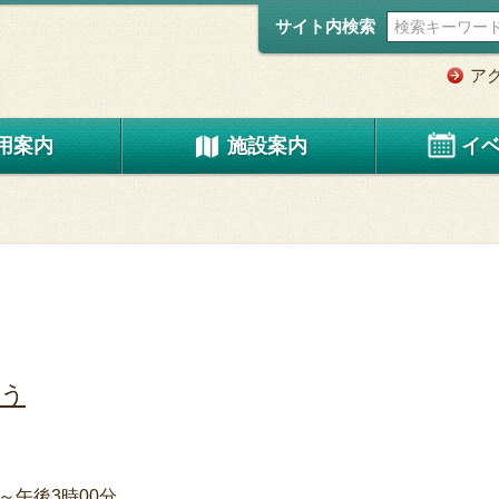
サイト内検索
ア
用案内
施設案内
イ
もう
～午後3時00分