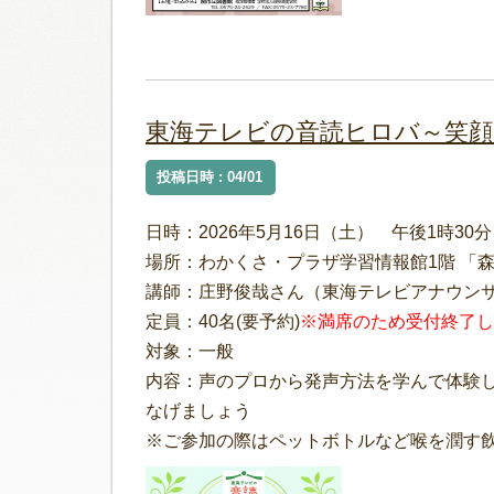
東海テレビの音読ヒロバ～笑顔
投稿日時 : 04/01
日時：2026年5月16日（土） 午後1時30分
場所：わかくさ・プラザ学習情報館1階 「
講師：庄野俊哉さん（東海テレビアナウン
定員：40名(要予約)
※満席のため受付終了し
対象：一般
内容：声のプロから発声方法を学んで体験し
なげましょう
※ご参加の際はペットボトルなど喉を潤す