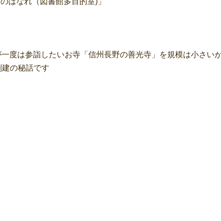
森のはなれ（図書館多目的室)」
ちが一度は参詣したいお寺「信州長野の善光寺」を規模は小さい
創建の秘話です