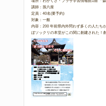
場所：わかくさ・プラザ学習情報館1階 「
講師：孫六座
定員：40名(要予約)
対象：一般
内容：200 年前県内外問わず多くの人た
ぼソックリの本堂がこの関に創建された！