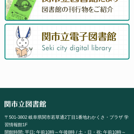
〒501-3802 岐阜県関市若草通2丁目1番地わかくさ・プラザ 学
習情報館1F
開館時間: 平日: 午前10時～午後8時 / 土・日・祝: 午前10時～