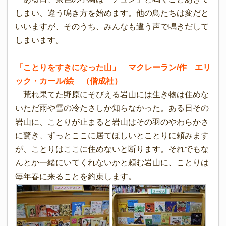
しまい、違う鳴き方を始めます。他の鳥たちは変だと
いいますが、そのうち、みんなも違う声で鳴きだして
しまいます。
「ことりをすきになった山」 マクレーラン/作 エリ
ック・カール/絵 （偕成社）
荒れ果てた野原にそびえる岩山には生き物は住めな
いただ雨や雪の冷たさしか知らなかった。ある日その
岩山に、ことりが止まると岩山はその羽のやわらかさ
に驚き、ずっとここに居てほしいとことりに頼みます
が、ことりはここに住めないと断ります。それでもな
んとか一緒にいてくれないかと頼む岩山に、ことりは
毎年春に来ることを約束します。