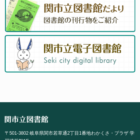
〒501-3802 岐阜県関市若草通2丁目1番地わかくさ・プラザ 学