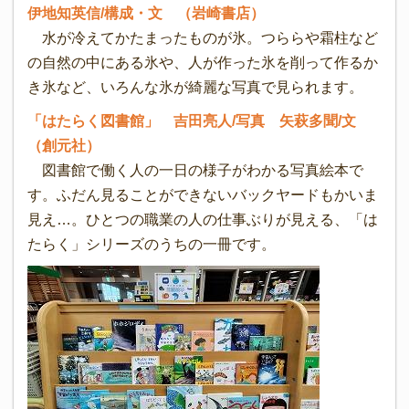
伊地知英信/構成・文 （岩崎書店）
水が冷えてかたまったものが氷。つららや霜柱など
の自然の中にある氷や、人が作った氷を削って作るか
き氷など、いろんな氷が綺麗な写真で見られます。
「はたらく図書館」 吉田亮人/写真 矢萩多聞/文
（創元社）
図書館で働く人の一日の様子がわかる写真絵本で
す。ふだん見ることができないバックヤードもかいま
見え…。ひとつの職業の人の仕事ぶりが見える、「は
たらく」シリーズのうちの一冊です。