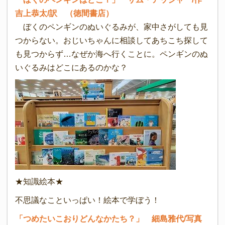
吉上恭太/訳 （徳間書店）
ぼくのペンギンのぬいぐるみが、家中さがしても見
つからない。おじいちゃんに相談してあちこち探して
も見つからず…なぜか海へ行くことに。ペンギンのぬ
いぐるみはどこにあるのかな？
★知識絵本★
不思議なこといっぱい！絵本で学ぼう！
「つめたいこおりどんなかたち？」 細島雅代/写真